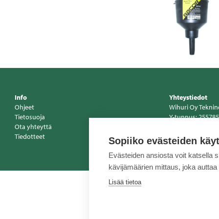
Info
Yhteystiedot
Ohjeet
Wihuri Oy Tekni
Tietosuoja
Y-tunnus: 255785
Ota yhteyttä
Vaihde 020 510 1
Tiedotteet
www.tekninenkau
Sopiiko evästeiden käy
Evästeiden ansiosta voit katsella 
kävijämäärien mittaus, joka auttaa
Lisää tietoa