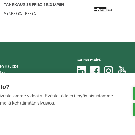
TANKKAUS SUPPILO 13,2 L/MIN
VENRFF3C | RFF3C
Seuraa meitä
nen Kauppa
6-2
0
ppa.fi
ttö?
sivustollamme videoita. Evästeillä toimii myös sivustomme
 meitä kehittämään sivustoa.