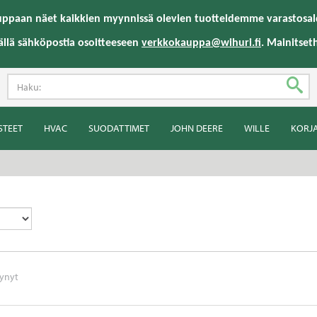
uppaan näet kaikkien myynnissä olevien tuotteidemme varastosald
ällä sähköpostia osoitteeseen
verkkokauppa@wihuri.fi
. Mainitset
STEET
HVAC
SUODATTIMET
JOHN DEERE
WILLE
KORJ
tynyt