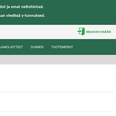
ot ja omat nettohintasi.
han viestissä y-tunnuksesi.
KIRJAUDU SISÄÄN
AAMOLAITTEET
SUNNEN
TUOTEMERKIT