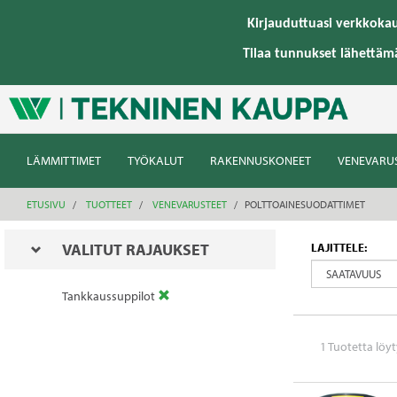
text.skipToContent
text.skipToNavigation
Kirjauduttuasi verkkoka
Tilaa tunnukset lähettäm
LÄMMITTIMET
TYÖKALUT
RAKENNUSKONEET
VENEVARU
ETUSIVU
TUOTTEET
VENEVARUSTEET
POLTTOAINESUODATTIMET
VALITUT RAJAUKSET
LAJITTELE:
Tankkaussuppilot
1 Tuotetta löy