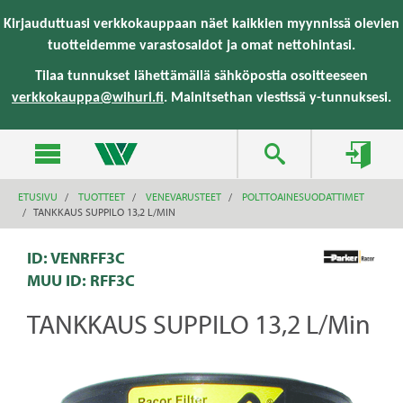
text.skipToContent
text.skipToNavigation
Kirjauduttuasi verkkokauppaan näet kaikkien myynnissä olevien
tuotteidemme varastosaldot ja omat nettohintasi.
Tilaa tunnukset lähettämällä sähköpostia osoitteeseen
verkkokauppa@wihuri.fi
. Mainitsethan viestissä y-tunnuksesi.
ETUSIVU
TUOTTEET
VENEVARUSTEET
POLTTOAINESUODATTIMET
TANKKAUS SUPPILO 13,2 L/MIN
ID: VENRFF3C
MUU ID:
RFF3C
TANKKAUS SUPPILO 13,2 L/Min