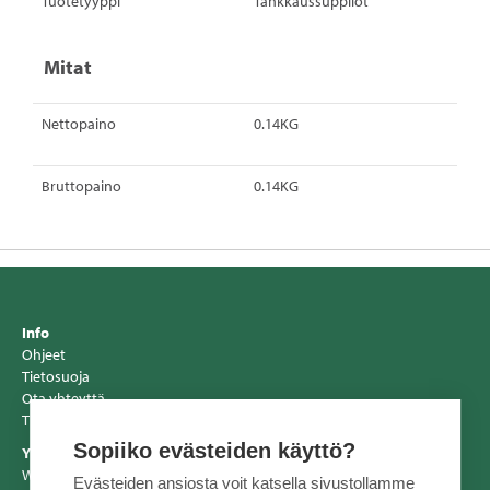
Tuotetyyppi
Tankkaussuppilot
Mitat
Nettopaino
0.14KG
Bruttopaino
0.14KG
Info
Ohjeet
Tietosuoja
Ota yhteyttä
Tiedotteet
Sopiiko evästeiden käyttö?
Yhteystiedot
Wihuri Oy Tekninen Kauppa
Evästeiden ansiosta voit katsella sivustollamme