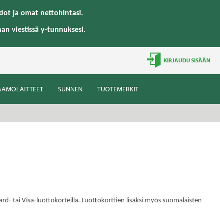
ot ja omat nettohintasi.
han viestissä y-tunnuksesi.
KIRJAUDU SISÄÄN
AAMOLAITTEET
SUNNEN
TUOTEMERKIT
- tai Visa-luottokorteilla. Luottokorttien lisäksi myös suomalaisten