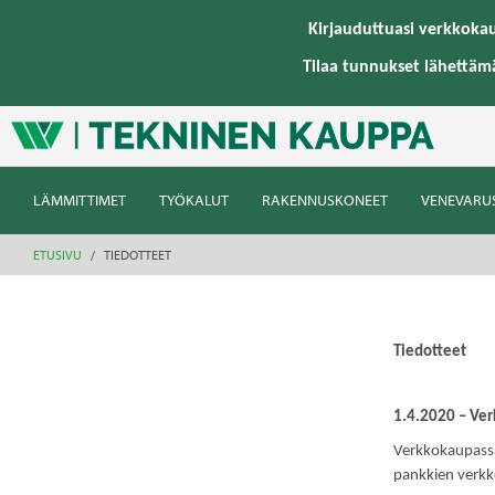
text.skipToContent
text.skipToNavigation
Kirjauduttuasi verkkoka
Tilaa tunnukset lähettäm
LÄMMITTIMET
TYÖKALUT
RAKENNUSKONEET
VENEVARU
ETUSIVU
TIEDOTTEET
Tiedotteet
1.4.2020 – Ve
Verkkokaupassam
pankkien verk