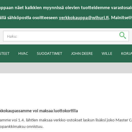
uppaan näet kaikkien myynnissä olevien tuotteidemme varastosald
ällä sähköpostia osoitteeseen
verkkokauppa@wihuri.fi
. Mainitset
STEET
HVAC
SUODATTIMET
JOHN DEERE
WILLE
KORJ
rkkokaupassamme voi maksaa luottokortilla
me voi 1.4. lähtien maksaa verkko-ostokset laskun lisäksi joko Master Card
kopankkimaksu onnistuu.