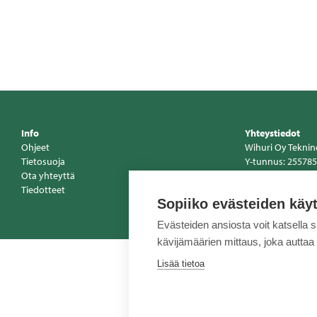
Info
Yhteystiedot
Ohjeet
Wihuri Oy Tekni
Tietosuoja
Y-tunnus: 255785
Ota yhteyttä
Vaihde 020 510 1
Tiedotteet
www.tekninenkau
Sopiiko evästeiden käy
Evästeiden ansiosta voit katsella 
kävijämäärien mittaus, joka auttaa
Lisää tietoa