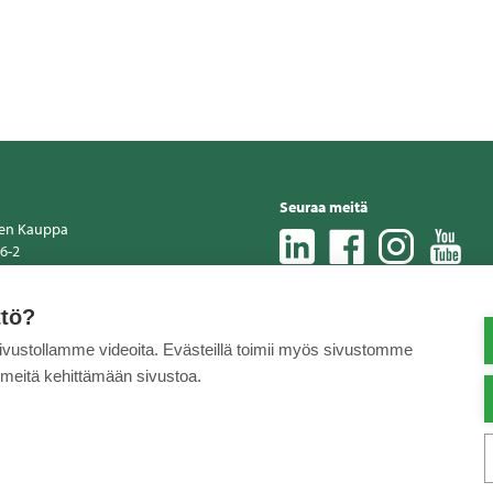
Seuraa meitä
nen Kauppa
6-2
0
ppa.fi
ttö?
sivustollamme videoita. Evästeillä toimii myös sivustomme
 meitä kehittämään sivustoa.