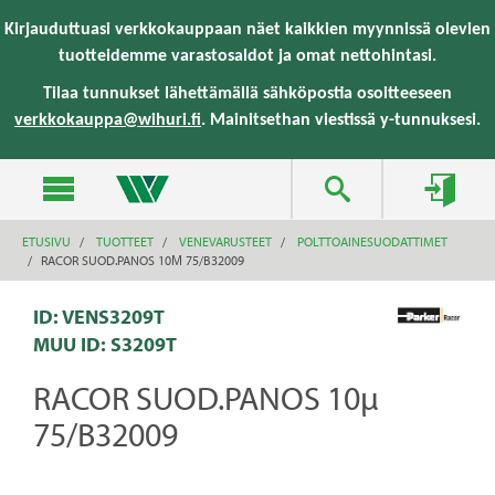
text.skipToContent
text.skipToNavigation
Kirjauduttuasi verkkokauppaan näet kaikkien myynnissä olevien
tuotteidemme varastosaldot ja omat nettohintasi.
Tilaa tunnukset lähettämällä sähköpostia osoitteeseen
verkkokauppa@wihuri.fi
. Mainitsethan viestissä y-tunnuksesi.
ETUSIVU
TUOTTEET
VENEVARUSTEET
POLTTOAINESUODATTIMET
RACOR SUOD.PANOS 10Μ 75/B32009
ID: VENS3209T
MUU ID:
S3209T
RACOR SUOD.PANOS 10µ
75/B32009