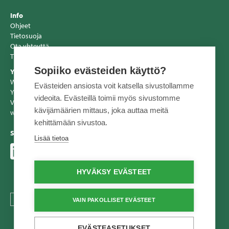
Info
Ohjeet
Tietosuoja
Ota yhteyttä
Tiedotteet
Sopiiko evästeiden käyttö?
Yhteystiedot
Wihuri Oy Tekninen Kauppa
Evästeiden ansiosta voit katsella sivustollamme
Y-tunnus: 2557856-2
videoita. Evästeillä toimii myös sivustomme
Vaihde 020 510 10
kävijämäärien mittaus, joka auttaa meitä
www.tekninenkauppa.fi
kehittämään sivustoa.
Seuraa meitä
Lisää tietoa
HYVÄKSY EVÄSTEET
TEXT.LANGUAGE
VAIN PAKOLLISET EVÄSTEET
EVÄSTEASETUKSET