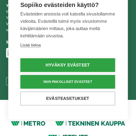
Sopiiko evästeiden käyttö?
Yhteystiedot
Wihuri Oy Tekninen Kauppa
Evästeiden ansiosta voit katsella sivustollamme
Y-tunnus: 2557856-2
videoita. Evästeillä toimii myös sivustomme
Vaihde 020 510 10
kävijämäärien mittaus, joka auttaa meitä
www.tekninenkauppa.fi
kehittämään sivustoa.
Seuraa meitä
Lisää tietoa
HYVÄKSY EVÄSTEET
TEXT.LANGUAGE
VAIN PAKOLLISET EVÄSTEET
EVÄSTEASETUKSET