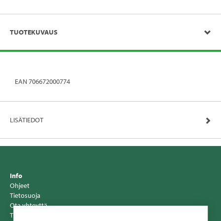
TUOTEKUVAUS
EAN 706672000774
LISÄTIEDOT
Info
Ohjeet
Tietosuoja
Ota yhteyttä
Tiedotteet