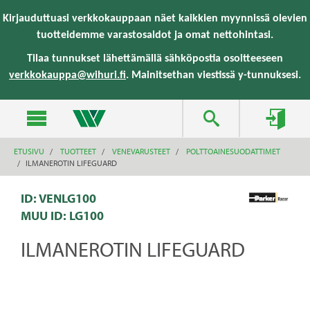
text.skipToContent
text.skipToNavigation
Kirjauduttuasi verkkokauppaan näet kaikkien myynnissä olevien
tuotteidemme varastosaldot ja omat nettohintasi.
Tilaa tunnukset lähettämällä sähköpostia osoitteeseen
verkkokauppa@wihuri.fi
. Mainitsethan viestissä y-tunnuksesi.
ETUSIVU
TUOTTEET
VENEVARUSTEET
POLTTOAINESUODATTIMET
ILMANEROTIN LIFEGUARD
ID: VENLG100
MUU ID:
LG100
ILMANEROTIN LIFEGUARD