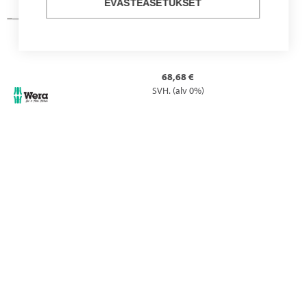
EVÄSTEASETUKSET
MOMENTTIOSOITIN 1,2 NM
WER05028042001 | 300IP8
68,68 €
SVH. (alv 0%)
MICRO-RUUVITALTTA 1567TX 6X40
WER05030402001 | WE030402
12,79 €
SVH. (alv 0%)