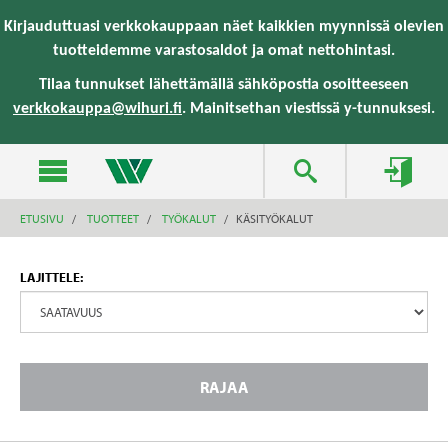
text.skipToContent
text.skipToNavigation
Kirjauduttuasi verkkokauppaan näet kaikkien myynnissä olevien
tuotteidemme varastosaldot ja omat nettohintasi.
Tilaa tunnukset lähettämällä sähköpostia osoitteeseen
verkkokauppa@wihuri.fi
. Mainitsethan viestissä y-tunnuksesi.
ETUSIVU
TUOTTEET
TYÖKALUT
KÄSITYÖKALUT
LAJITTELE:
RAJAA