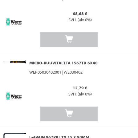
68,68 €
SVH. (alv 0%)
MICRO-RUUVITALTTA 1567TX 6X40
WER05030402001 | WE030402
12,79 €
SVH. (alv 0%)
L-AVAIN 967PKL TX 15 X 90MM