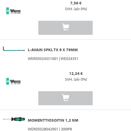
7,56 €
SVH. (alv 0%)
L-AVAIN SPKL TX 9 X 79MM
WER05024351001 | WE024351
12,24 €
SVH. (alv 0%)
MOMENTTIOSOITIN 1,2 NM
WER05028042001 | 300IP8