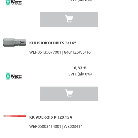
KUUSIOKOLOBITS 5/16"
WER05135077001 | 840/1ZSW5/16
6,33 €
SVH. (alv 0%)
KK VDE 62IS PH2X154
WER05003414001 | WE003414