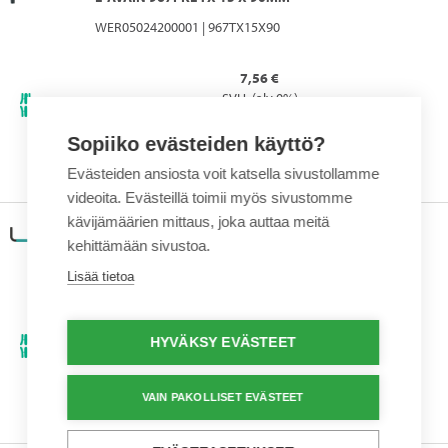
WER05024200001 | 967TX15X90
7,56 €
SVH. (alv 0%)
Sopiiko evästeiden käyttö?
Evästeiden ansiosta voit katsella sivustollamme
videoita. Evästeillä toimii myös sivustomme
kävijämäärien mittaus, joka auttaa meitä
L-AVAIN SPKL TX 9 X 79MM
kehittämään sivustoa.
WER05024351001 | WE024351
Lisää tietoa
12,24 €
SVH. (alv 0%)
HYVÄKSY EVÄSTEET
VAIN PAKOLLISET EVÄSTEET