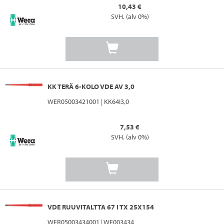
10,43 €
SVH. (alv 0%)
KK TERÄ 6-KOLO VDE AV 3,0
WER05003421001 | KK64I3,0
7,53 €
SVH. (alv 0%)
VDE RUUVITALTTA 67 I TX 25X154
WER05003434001 | WE003434