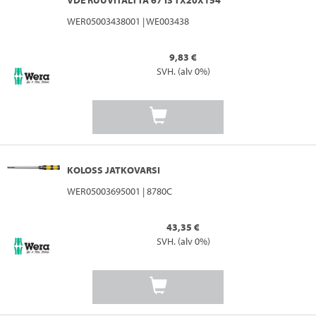
VDE RUUVITALTTA 67 IS TX20X154
WER05003438001 | WE003438
9,83 €
SVH. (alv 0%)
KOLOSS JATKOVARSI
WER05003695001 | 8780C
43,35 €
SVH. (alv 0%)