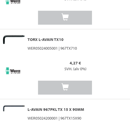
TORX L-AVAIN TX10
WER05024005001 | 967TX710
4,27 €
SVH. (alv 0%)
L-AVAIN 967PKL TX 15 X 90MM
WER05024200001 | 967TX15X90