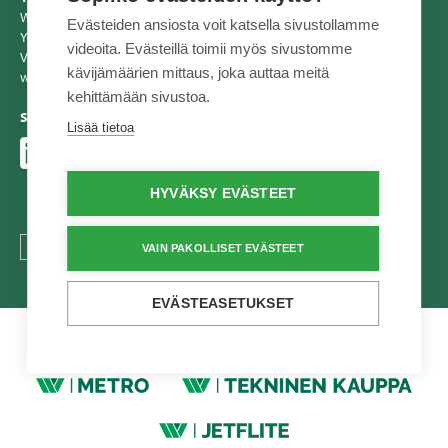
Wihuri Oy Tekninen Kauppa
Evästeiden ansiosta voit katsella sivustollamme
Y-tunnus: 2557856-2
videoita. Evästeillä toimii myös sivustomme
Vaihde 020 510 10
kävijämäärien mittaus, joka auttaa meitä
www.tekninenkauppa.fi
kehittämään sivustoa.
Seuraa meitä
Lisää tietoa
HYVÄKSY EVÄSTEET
TEXT.LANGUAGE
VAIN PAKOLLISET EVÄSTEET
EVÄSTEASETUKSET