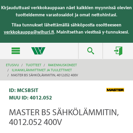
text.skipToContent
text.skipToNavigation
Kirjauduttuasi verkkokauppaan näet kaikkien myynnissä olevien
tuotteidemme varastosaldot ja omat nettohintasi.
Tilaa tunnukset lähettämällä sähköpostia osoitteeseen
verkkokauppa@wihuri.fi
. Mainitsethan viestissä y-tunnuksesi.
ETUSIVU
TUOTTEET
RAKENNUSKONEET
ILMANKLÄMMITTIMET JA TUULETTIMET
MASTER B5 SÄHKÖLÄMMITIN, 4012.052 400V
ID: MCSB5IT
MUU ID:
4012.052
MASTER B5 SÄHKÖLÄMMITIN,
4012.052 400V