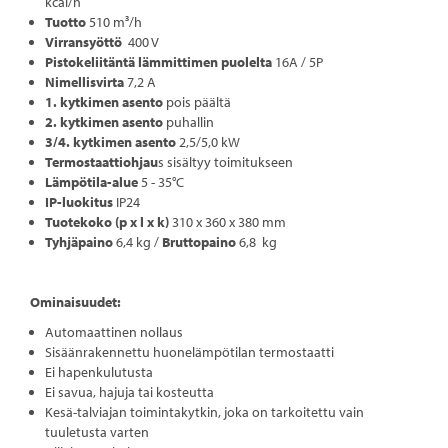
kcal/h
Tuotto
510 m³/h
Virransyöttö
400 V
Pistokeliitäntä lämmittimen puolelta
16A / 5P
Nimellisvirta
7,2 A
1. kytkimen asento
pois päältä
2. kytkimen asento
puhallin
3/4. kytkimen asento
2,5/5,0 kW
Termostaattiohjau
s sisältyy toimitukseen
Lämpötila-alue
5 - 35°C
IP-luokitus
IP24
Tuotekoko (p x l x k)
310 x 360 x 380 mm
Tyhjäpaino
6,4 kg /
Bruttopaino
6,8 kg
Ominaisuudet:
Automaattinen nollaus
Sisäänrakennettu huonelämpötilan termostaatti
Ei hapenkulutusta
Ei savua, hajuja tai kosteutta
Kesä-talviajan toimintakytkin, joka on tarkoitettu vain
tuuletusta varten