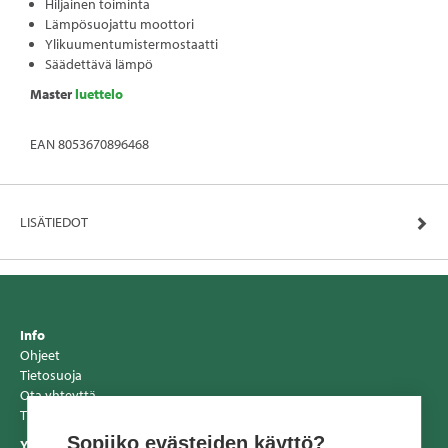
Hiljainen toiminta
Lämpösuojattu moottori
Ylikuumentumistermostaatti
Säädettävä lämpö
Master
luettelo
EAN 8053670896468
LISÄTIEDOT
Info
Ohjeet
Tietosuoja
Ota yhteyttä
Tiedotteet
Sopiiko evästeiden käyttö?
Yhteystiedot