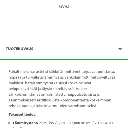
(SVH.)
TUOTEKUVAUS
Puhaltimella varustetut sähkölämmittimet tarjoavat puhdasta,
nopeaa ja turvallista lämmitystä. Sähkölämmittimet soveltuvat
mainiosti hätälämmitysratkaisuksi koska ne ovat
helppokäyttöisiä ja täysin siirreltävissä. Master-
sähkölämmittimet on valmistettu huippulaatuisista ja
asianmukaisesti sertifioiduista komponenteista korkeimman
tehokkuuden ja käyttövarmuuden varmistamiseksi.
Tekniset tiedot
:
Lämmitysteho
2,5/5 kW / 8,530 - 17,000 Btu/h / 2.150- 4.300