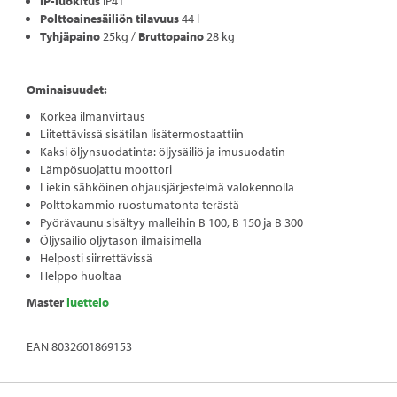
IP-luokitus
IP41
Polttoainesäiliön tilavuus
44 l
Tyhjäpaino
25kg /
Bruttopaino
28 kg
Ominaisuudet:
Korkea ilmanvirtaus
Liitettävissä sisätilan lisätermostaattiin
Kaksi öljynsuodatinta: öljysäiliö ja imusuodatin
Lämpösuojattu moottori
Liekin sähköinen ohjausjärjestelmä valokennolla
Polttokammio ruostumatonta terästä
Pyörävaunu sisältyy malleihin B 100, B 150 ja B 300
Öljysäiliö öljytason ilmaisimella
Helposti siirrettävissä
Helppo huoltaa
Master
luettelo
EAN 8032601869153