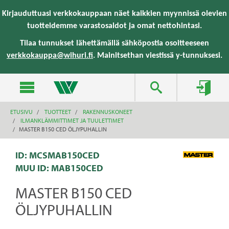
text.skipToContent
text.skipToNavigation
Kirjauduttuasi verkkokauppaan näet kaikkien myynnissä olevien
tuotteidemme varastosaldot ja omat nettohintasi.
Tilaa tunnukset lähettämällä sähköpostia osoitteeseen
verkkokauppa@wihuri.fi
. Mainitsethan viestissä y-tunnuksesi.
ETUSIVU
TUOTTEET
RAKENNUSKONEET
ILMANKLÄMMITTIMET JA TUULETTIMET
MASTER B150 CED ÖLJYPUHALLIN
ID: MCSMAB150CED
MUU ID:
MAB150CED
MASTER B150 CED
ÖLJYPUHALLIN