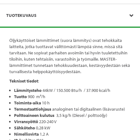
TUOTEKUVAUS
Öljykäyttöiset lämmittimet (suora lämmitys) ovat tehokkaita
laitteita, jotka tuottavat välittömästi lämpöä sinne, missä sitä
tarvitaan. Ne sopivat parhaiten avoimiin tai hyvin tuuletettuihin
tiloihin, kuten tehtaisiin, varastoihin ja työmaille. MASTER-
lämmittimet tunnetaan tehokkuudestaan, kestävyydestään sekä
turvallisesta helppokäyttöisyydestään.
Tekniset tiedot
:
Lämmitysteho
44kW / 150.500 Btu/h / 37.900 kcal/h
Tuotto
900 m³/h
Toiminta-aika
10 h
Termostaattiohjaus
analoginen tai digitaalinen (lisävaruste)
Polttoaineen kulutus
3,5 kg/h (Diesel / polttoöljy)
Virransyöttö
220-240 V
Sähköteho
0,28 kW
Nimellisvirta
1,2 A