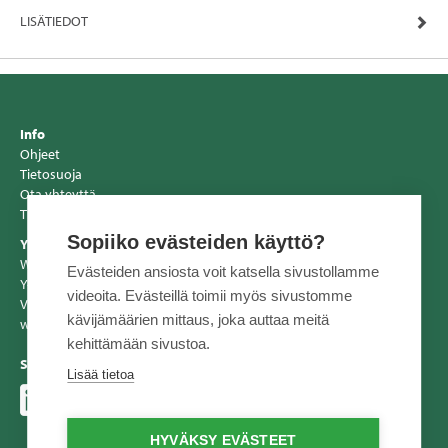
LISÄTIEDOT
Info
Ohjeet
Tietosuoja
Ota yhteyttä
Tiedotteet
Sopiiko evästeiden käyttö?
Yhteystiedot
Wihuri Oy Tekninen Kauppa
Evästeiden ansiosta voit katsella sivustollamme
Y-tunnus: 2557856-2
videoita. Evästeillä toimii myös sivustomme
Vaihde 020 510 10
kävijämäärien mittaus, joka auttaa meitä
www.tekninenkauppa.fi
kehittämään sivustoa.
Seuraa meitä
Lisää tietoa
HYVÄKSY EVÄSTEET