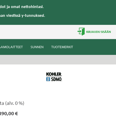
ot ja omat nettohintasi.
han viestissä y-tunnuksesi.
KIRJAUDU SISÄÄN
AAMOLAITTEET
SUNNEN
TUOTEMERKIT
ta (alv. 0 %)
890,00 €