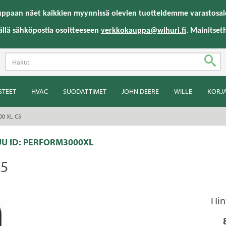
uppaan näet kaikkien myynnissä olevien tuotteidemme varastosald
ällä sähköpostia osoitteeseen
verkkokauppa@wihuri.fi
. Mainitset
STEET
HVAC
SUODATTIMET
JOHN DEERE
WILLE
KORJ
00 XL C5
U ID:
PERFORM3000XL
C5
Hin