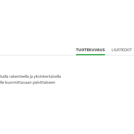
CURRENT
TUOTEKUVAUS
LISÄTIEDOT
TAB:
lla rakenteella ja yksinkertaisella
le kuormittavaan päivittäiseen