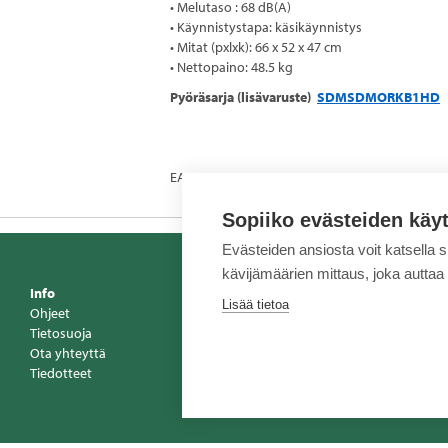
• Melutaso : 68 dB(A)
• Käynnistystapa: käsikäynnistys
• Mitat (pxlxk): 66 x 52 x 47 cm
• Nettopaino: 48.5 kg
Pyöräsarja (lisävaruste)
SDMSDMORKB1HD
EAN 3499231003565
Sopiiko evästeiden käy
Evästeiden ansiosta voit katsella 
kävijämäärien mittaus, joka auttaa
Info
Yhteystiedot
Lisää tietoa
Ohjeet
Wihuri Oy Tekni
Tietosuoja
Y-tunnus: 255785
Ota yhteyttä
Vaihde 020 510 1
Tiedotteet
www.tekninenkau