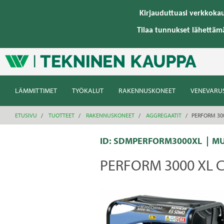
text.skipToContent
text.skipToNavigation
Kirjauduttuasi verkkoka
Tilaa tunnukset lähettäm
LÄMMITTIMET
TYÖKALUT
RAKENNUSKONEET
VENEVARU
ETUSIVU
TUOTTEET
RAKENNUSKONEET
AGGREGAATIT
PERFORM 30
ID: SDMPERFORM3000XL
MU
PERFORM 3000 XL 