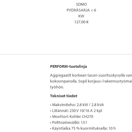
SDMO
PYÖRÄSARJA < 6
KW
127,00 €
PERFORM-tuotelinja
Aggregaatit korkean tason suorituskyvyllä vanka
kokoonpanolla. Sopii korjaus-/rakennustyömail
työhön.
Tekniset tiedot
• Maksimiteho: 2.8 kW / 2.8 kVA
• Liitännät: 230 V 10/16 A 2 kpl
• Moottori: Kohler CH270
• Polttoainesäiliö: 13 l
• Käyntiaika 75 % kuormituksella: 10 h