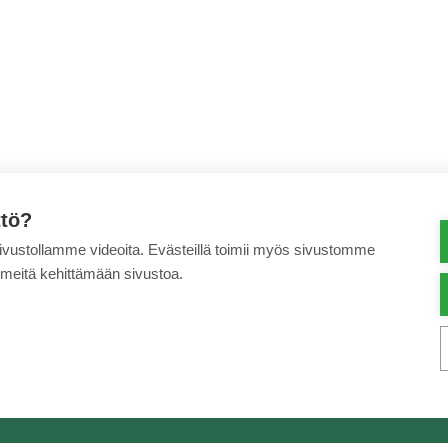
ttö?
sivustollamme videoita. Evästeillä toimii myös sivustomme
 meitä kehittämään sivustoa.
Seuraa meitä
nen Kauppa
6-2
0
ppa.fi