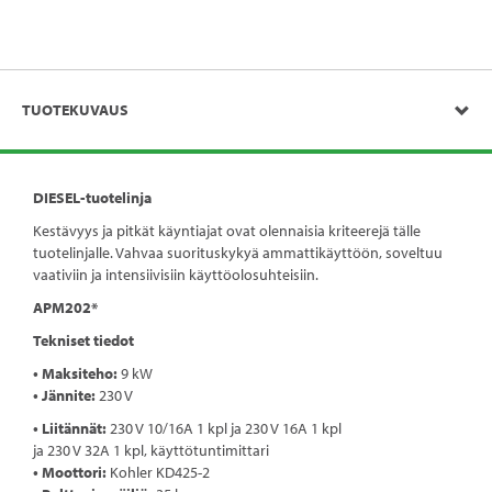
TUOTEKUVAUS
DIESEL-tuotelinja
Kestävyys ja pitkät käyntiajat ovat olennaisia ​​kriteerejä tälle
tuotelinjalle. Vahvaa suorituskykyä ammattikäyttöön, soveltuu
vaativiin ja intensiivisiin käyttöolosuhteisiin.
APM202*
Tekniset tiedot
• Maksiteho:
9 kW
• Jännite:
230 V
• Liitännät:
230 V 10/16A 1 kpl ja 230 V 16A 1 kpl
ja 230 V 32A 1 kpl, käyttötuntimittari
• Moottori:
Kohler KD425-2