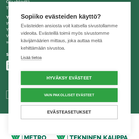
Ota yhteyttä
Tiedotteet
Sopiiko evästeiden käyttö?
Yhteystiedot
Wihuri Oy Tekninen Kauppa
Evästeiden ansiosta voit katsella sivustollamme
Y-tunnus: 2557856-2
videoita. Evästeillä toimii myös sivustomme
Vaihde 020 510 10
kävijämäärien mittaus, joka auttaa meitä
www.tekninenkauppa.fi
kehittämään sivustoa.
Seuraa meitä
Lisää tietoa
HYVÄKSY EVÄSTEET
TEXT.LANGUAGE
VAIN PAKOLLISET EVÄSTEET
EVÄSTEASETUKSET