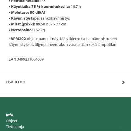
• Polttoainesäiliö:
35 l
• Käyntiaika 75 % kuormituksella:
16.7 h
• Melutaso: 80 dB(A)
• Käynnistystapa:
sähkökäynnistys
• Mitat (pxlxk):
89.50 x 57 x 77 cm
• Nettopaino:
162 kg
*
APM202
ohjauspaneeli näyttää ylikierrokset, epäonnistuneet
käynnistykset, öljynpaineen, akun varaustilan sekä lämpötilan
EAN 3499231004609
LISÄTIEDOT
Info
Ohjeet
Tietosuoja