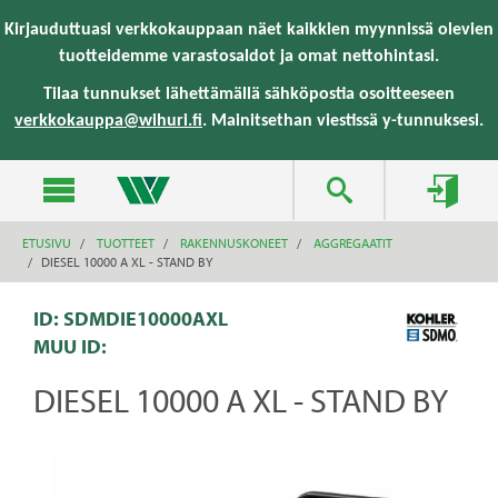
text.skipToContent
text.skipToNavigation
Kirjauduttuasi verkkokauppaan näet kaikkien myynnissä olevien
tuotteidemme varastosaldot ja omat nettohintasi.
Tilaa tunnukset lähettämällä sähköpostia osoitteeseen
verkkokauppa@wihuri.fi
. Mainitsethan viestissä y-tunnuksesi.
ETUSIVU
TUOTTEET
RAKENNUSKONEET
AGGREGAATIT
DIESEL 10000 A XL - STAND BY
ID: SDMDIE10000AXL
MUU ID:
DIESEL 10000 A XL - STAND BY