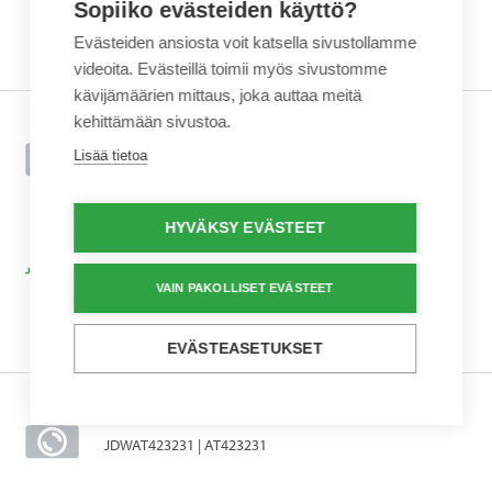
Sopiiko evästeiden käyttö?
Evästeiden ansiosta voit katsella sivustollamme
videoita. Evästeillä toimii myös sivustomme
kävijämäärien mittaus, joka auttaa meitä
kehittämään sivustoa.
HYDR. APUOHJAUSVENTTIILI
Lisää tietoa
JDWAT423144 | AT423144
5 641,00 €
HYVÄKSY EVÄSTEET
SVH. (alv 0%)
VAIN PAKOLLISET EVÄSTEET
EVÄSTEASETUKSET
IKKUNARUUTU
JDWAT423231 | AT423231