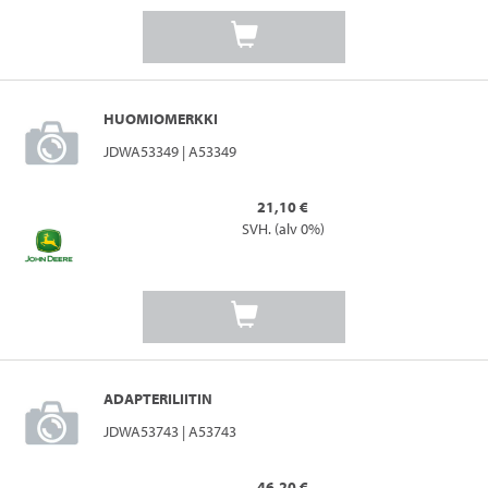
HUOMIOMERKKI
JDWA53349 | A53349
21,10 €
SVH. (alv 0%)
ADAPTERILIITIN
JDWA53743 | A53743
46,20 €