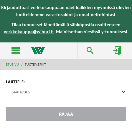
text.skipToContent
text.skipToNavigation
Kirjauduttuasi verkkokauppaan näet kaikkien myynnissä olevien
tuotteidemme varastosaldot ja omat nettohintasi.
Tilaa tunnukset lähettämällä sähköpostia osoitteeseen
verkkokauppa@wihuri.fi
. Mainitsethan viestissä y-tunnuksesi.
ETUSIVU
TUOTEMERKIT
LAJITTELE:
RAJAA