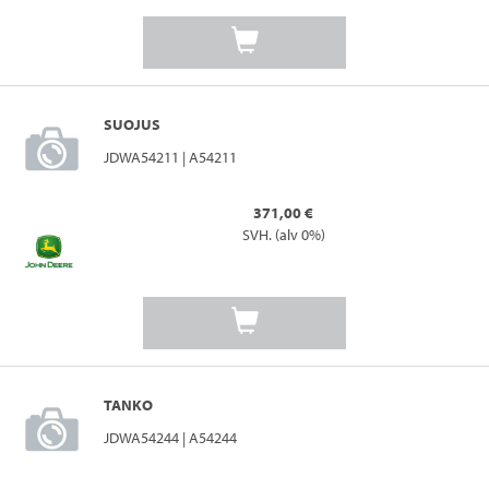
SUOJUS
JDWA54211 | A54211
371,00 €
SVH. (alv 0%)
TANKO
JDWA54244 | A54244