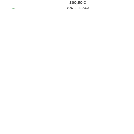
300,50 €
SVH. (alv 0%)
MAGNEETTIVENTTIILIN KÄÄMI
JDWAT423339 | AT423339
189,00 €
SVH. (alv 0%)
MAGNEETTIVENTTIILIN KÄÄMI